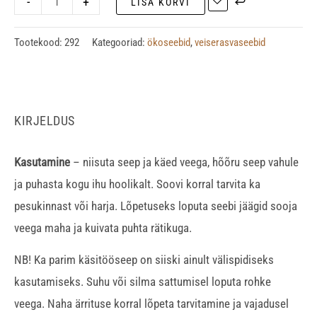
-
+
LISA KORVI
Tootekood:
292
Kategooriad:
ökoseebid
,
veiserasvaseebid
KIRJELDUS
Kasutamine
– niisuta seep ja käed veega, hõõru seep vahule
ja puhasta kogu ihu hoolikalt. Soovi korral tarvita ka
pesukinnast või harja. Lõpetuseks loputa seebi jäägid sooja
veega maha ja kuivata puhta rätikuga.
NB! Ka parim käsitööseep on siiski ainult välispidiseks
kasutamiseks. Suhu või silma sattumisel loputa rohke
veega. Naha ärrituse korral lõpeta tarvitamine ja vajadusel