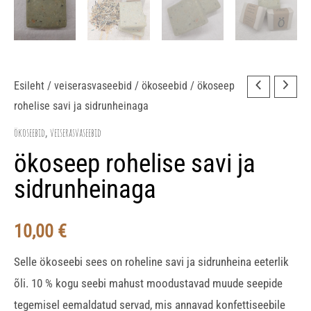
ökoseep
Esileht
/
veiserasvaseebid
/
ökoseebid
/ ökoseep
rohelise savi ja sidrunheinaga
rohelise
savi
ökoseebid
veiserasvaseebid
,
ja
ökoseep rohelise savi ja
sidrunheinaga
sidrunheinaga
kogus
10,00
€
Selle ökoseebi sees on roheline savi ja sidrunheina eeterlik
õli. 10 % kogu seebi mahust moodustavad muude seepide
tegemisel eemaldatud servad, mis annavad konfettiseebile