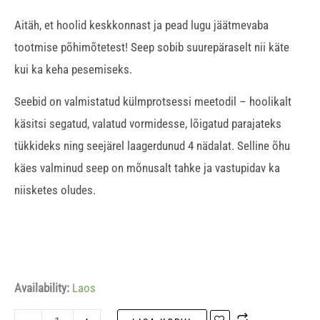
Aitäh, et hoolid keskkonnast ja pead lugu jäätmevaba
tootmise põhimõtetest! Seep sobib suurepäraselt nii käte
kui ka keha pesemiseks.
Seebid on valmistatud külmprotsessi meetodil – hoolikalt
käsitsi segatud, valatud vormidesse, lõigatud parajateks
tükkideks ning seejärel laagerdunud 4 nädalat. Selline õhu
käes valminud seep on mõnusalt tahke ja vastupidav ka
niisketes oludes.
Availability:
Laos