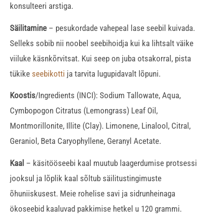
konsulteeri arstiga.
Säilitamine
– pesukordade vahepeal lase seebil kuivada.
Selleks sobib nii noobel seebihoidja kui ka lihtsalt väike
viiluke käsnkõrvitsat. Kui seep on juba otsakorral, pista
tükike
seebikotti
ja tarvita lugupidavalt lõpuni.
Koostis
/Ingredients (INCI):
Sodium Tallowate, Aqua,
Cymbopogon Citratus (Lemongrass) Leaf Oil,
Montmorillonite, Illite (Clay). Limonene, Linalool, Citral,
Geraniol, Beta Caryophyllene, Geranyl Acetate.
Kaal
– käsitööseebi kaal muutub laagerdumise protsessi
jooksul ja lõplik kaal sõltub säilitustingimuste
õhuniiskusest. Meie rohelise savi ja sidrunheinaga
ökoseebid kaaluvad pakkimise hetkel u 120 grammi.