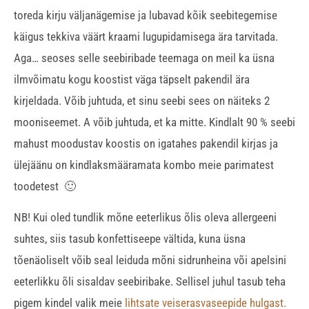
toreda kirju väljanägemise ja lubavad kõik seebitegemise
käigus tekkiva väärt kraami lugupidamisega ära tarvitada.
Aga… seoses selle seebiribade teemaga on meil ka üsna
ilmvõimatu kogu koostist väga täpselt pakendil ära
kirjeldada. Võib juhtuda, et sinu seebi sees on näiteks 2
mooniseemet. A võib juhtuda, et ka mitte. Kindlalt 90 % seebi
mahust moodustav koostis on igatahes pakendil kirjas ja
ülejäänu on kindlaksmääramata kombo meie parimatest
toodetest 🙂
NB! Kui oled tundlik mõne eeterlikus õlis oleva allergeeni
suhtes, siis tasub konfettiseepe vältida, kuna üsna
tõenäoliselt võib seal leiduda mõni sidrunheina või apelsini
eeterlikku õli sisaldav seebiribake. Sellisel juhul tasub teha
pigem kindel valik meie
lihtsate veiserasvaseepide hulgast.