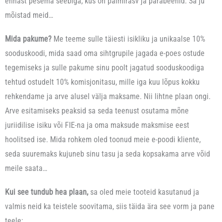
ennast pesema seebiga, kus on palmirasv ja parabeenid. Sa ju
g
mõistad meid…
i
Mida pakume?
Me teeme sulle täiesti isikliku ja unikaalse 10%
k
sooduskoodi, mida saad oma sihtgrupile jagada e-poes ostude
a
tegemiseks ja sulle pakume sinu poolt jagatud sooduskoodiga
s
tehtud ostudelt 10% komisjonitasu, mille iga kuu lõpus kokku
e
rehkendame ja arve alusel välja maksame. Nii lihtne plaan ongi.
l
Arve esitamiseks peaksid sa seda teenust osutama mõne
l
juriidilise isiku või FIE-na ja oma maksude maksmise eest
e
hoolitsed ise. Mida rohkem oled toonud meie e-poodi kliente,
s
seda suuremaks kujuneb sinu tasu ja seda kopsakama arve võid
t
meile saata…
,
m
Kui see tundub hea plaan,
sa oled meie tooteid kasutanud ja
i
valmis neid ka teistele soovitama, siis täida ära see vorm ja pane
l
teele: