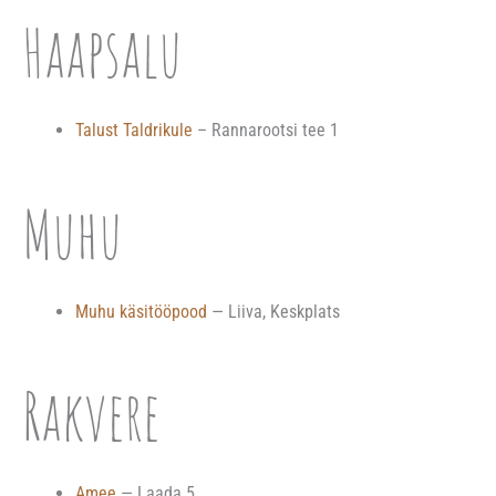
Haapsalu
Talust Taldrikule
– Rannarootsi tee 1
Muhu
Muhu käsitööpood
— Liiva, Keskplats
Rakvere
Amee
— Laada 5