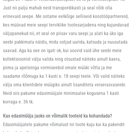
Just nii palju mahub neid transpordikasti ja seal võib olla
erinevaid seepe. Me ootame eelkõige selliseid koostööpartnereid,
kes müüvad meie seepi terviklike tootesarjadena ning kujundavad
väljapanekud nii, et seal on piisav varu seepi ja alati ka üks iga
seebi pakkimata näidis, mida ostjad uurida, katsuda ja nuusutada
saavad. Aga ka see on igati ok, kui soovid vaid ühe seebi meie
kollektsioonist välja valida ning otsustad näiteks ainult kaera,
piima ja apelsiniga vormiseebid omale müüki võtta ja me
saadame rõõmuga ka 1 kasti e. 18 seepi teele. Või valid näiteks
välja oma klientidele müügiks ainult lisanditeta veiserasvaseebi.
Neid siis pakume edasimüüjale minimaalse kogusena 1 kasti
korraga e. 36 tk.
Kas edasimüüja jaoks on võimalik tooteid ka kohandada?
Edasimüüjatele pakume võimalust nii toote kuju kui ka pakendit