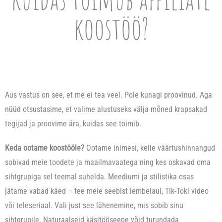
j
n
koostöö?
u
t
b
e
a
j
m
a
e
p
i
Aus vastus on see, et me ei tea veel. Pole kunagi proovinud. Aga
l
e
nüüd otsustasime, et valime alustuseks välja mõned krapsakad
a
s
tegijad ja proovime ära, kuidas see toimib.
a
e
n
Keda ootame koostööle?
Ootame inimesi, kelle väärtushinnangud
e
e
sobivad meie toodete ja maailmavaatega ning kes oskavad oma
p
m
sihtgrupiga sel teemal suhelda. Meediumi ja stilistika osas
i
e
jätame vabad käed – tee meie seebist lembelaul, Tik-Toki video
k
i
või teleseriaal. Vali just see lähenemine, mis sobib sinu
a
e
sihtgrupile. Naturaalseid käsitööseepe võid turundada