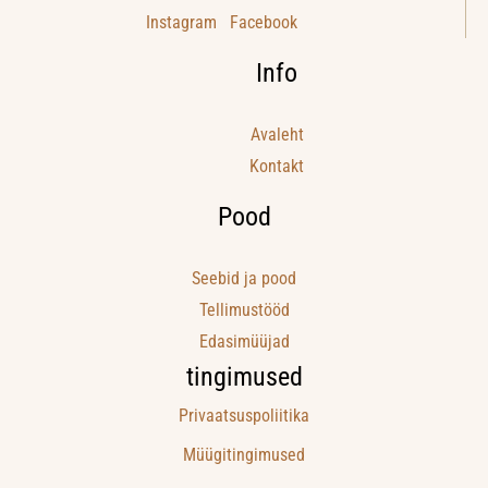
s
Instagram
Facebook
p
o
i
Info
o
v
v
õ
Avaleht
i
i
Kontakt
t
m
a
Pood
u
j
i
a
Seebid ja pood
d
n
Tellimustööd
t
a
Edasimüüjad
o
.
tingimused
o
t
Privaatsuspoliitika
e
Müügitingimused
i