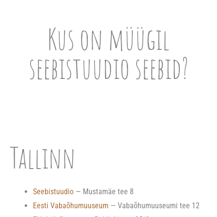
Kus on müügil
seebistuudio seebid?
Tallinn
Seebistuudio
— Mustamäe tee 8
Eesti Vabaõhumuuseum
— Vabaõhumuuseumi tee 12