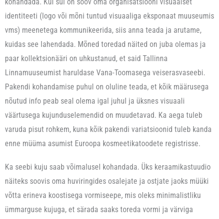
kohandada. Kui sul on soov oma organisatsiooni visuaalset
identiteeti (logo või mõni tuntud visuaaliga eksponaat muuseumis
vms) meenetega kommunikeerida, siis anna teada ja arutame,
kuidas see lahendada. Mõned toredad näited on juba olemas ja
paar kollektsionääri on uhkustanud, et said Tallinna
Linnamuuseumist haruldase Vana-Toomasega veiserasvaseebi.
Pakendi kohandamise puhul on oluline teada, et kõik määrusega
nõutud info peab seal olema igal juhul ja üksnes visuaali
väärtusega kujunduselemendid on muudetavad. Ka aega tuleb
varuda pisut rohkem, kuna kõik pakendi variatsioonid tuleb kanda
enne müüma asumist Euroopa kosmeetikatoodete registrisse.
Ka seebi kuju saab võimalusel kohandada. Üks keraamikastuudio
näiteks soovis oma huviringides osalejate ja ostjate jaoks müüki
võtta erineva koostisega vormiseepe, mis oleks minimalistliku
ümmarguse kujuga, et särada saaks toreda vormi ja värviga