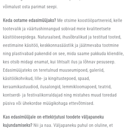
võimalust osta parimat seepi.
Keda ootame edasimüüjaks?
Me otsime koostööpartnereid, kelle
tootevalik ja väärtushinnangud sobivad meie kvaliteetsete
käsitööseepidega. Naturaalsed, ihusõbralikud ja testitud tooted,
eestimaine käsitöö, keskkonnasäästlik ja jäätmevaba tootmine
ning plastivabad pakendid on see, mida saame pakkuda kliendile,
kes otsib midagi enamat, kui lihtsalt ilus ja lõhnav pesuseep.
Edasimüüjateks on teretulnud muuseumipoed, galeriid,
käsitöökohvikud, lille- ja kingitustepoed, spaad,
keraamikastuudiod, ilusalongid, lemmikloomapoed, teatrid,
kontserdi- ja festivalikorraldajad ning mistahes muud toredad
püsiva või ühekordse müügikohaga ettevõtmised.
Kas edasimüüjale on ettekirjutusi toodete väljapaneku
kujundamiseks?
Nii ja naa. Väljapaneku puhul on oluline, et