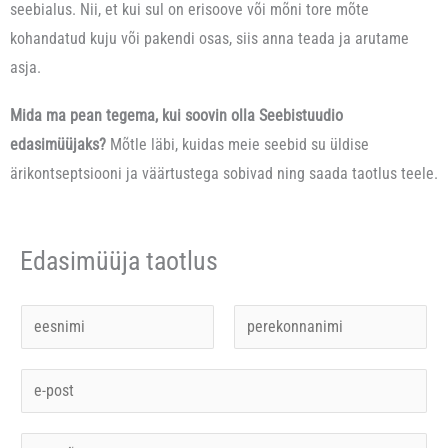
seebialus. Nii, et kui sul on erisoove või mõni tore mõte
kohandatud kuju või pakendi osas, siis anna teada ja arutame
asja.
Mida ma pean tegema, kui soovin olla Seebistuudio
edasimüüjaks?
Mõtle läbi, kuidas meie seebid su üldise
ärikontseptsiooni ja väärtustega sobivad ning saada taotlus teele.
Edasimüüja taotlus
N
i
F
L
m
E
i
a
i
r
-
s
*
s
t
p
E