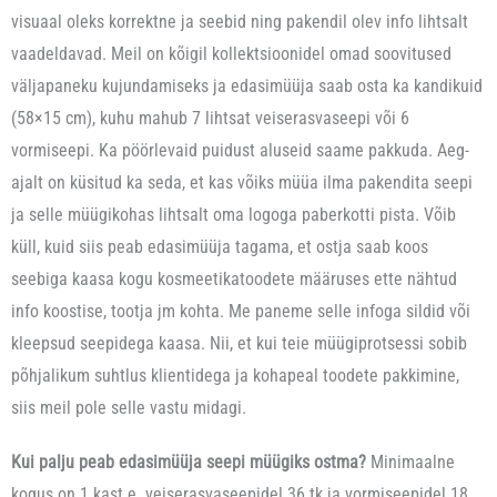
visuaal oleks korrektne ja seebid ning pakendil olev info lihtsalt
vaadeldavad. Meil on kõigil kollektsioonidel omad soovitused
väljapaneku kujundamiseks ja edasimüüja saab osta ka kandikuid
(58×15 cm), kuhu mahub 7 lihtsat veiserasvaseepi või 6
vormiseepi. Ka pöörlevaid puidust aluseid saame pakkuda. Aeg-
ajalt on küsitud ka seda, et kas võiks müüa ilma pakendita seepi
ja selle müügikohas lihtsalt oma logoga paberkotti pista. Võib
küll, kuid siis peab edasimüüja tagama, et ostja saab koos
seebiga kaasa kogu kosmeetikatoodete määruses ette nähtud
info koostise, tootja jm kohta. Me paneme selle infoga sildid või
kleepsud seepidega kaasa. Nii, et kui teie müügiprotsessi sobib
põhjalikum suhtlus klientidega ja kohapeal toodete pakkimine,
siis meil pole selle vastu midagi.
Kui palju peab edasimüüja seepi müügiks ostma?
Minimaalne
kogus on 1 kast e. veiserasvaseepidel 36 tk ja vormiseepidel 18.