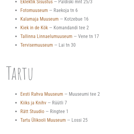
Eklektik Sisustus
— Paldiski mnt 25/3
Fotomuuseum
— Raekoja tn 6
Kalamaja Muuseum
— Kotzebue 16
Kiek in de Kök
— Komandandi tee 2
Tallinna Linnaelumuuseum
— Vene tn 17
Tervisemuuseum
— Lai tn 30
Tartu
Eesti Rahva Muuseum
— Muuseumi tee 2
Kiiks ja Knihv
— Rüütli 7
Rätt Stuudio
— Ringtee 1
Tartu Ülikooli Muuseum
— Lossi 25