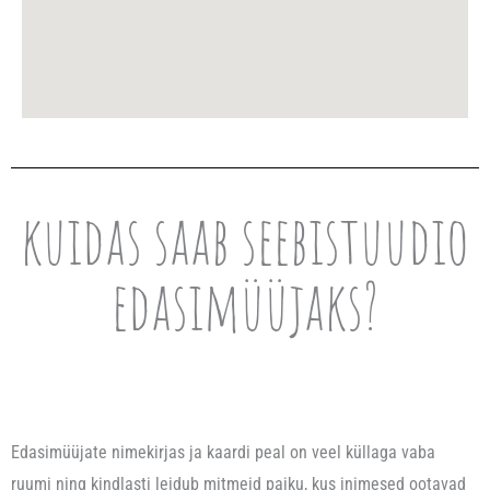
kuidas saab seebistuudio
edasimüüjaks?
Edasimüüjate nimekirjas ja kaardi peal on veel küllaga vaba
ruumi ning kindlasti leidub mitmeid paiku, kus inimesed ootavad