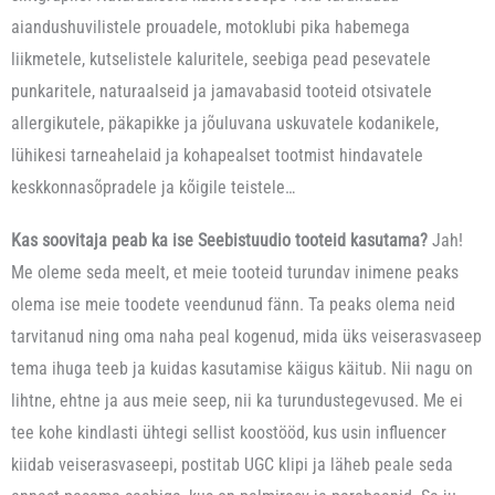
s
e
aiandushuvilistele prouadele, motoklubi pika habemega
u
d
liikmetele, kutselistele kaluritele, seebiga pead pesevatele
t
a
punkaritele, naturaalseid ja jamavabasid tooteid otsivatele
a
s
allergikutele, päkapikke ja jõuluvana uskuvatele kodanikele,
n
i
lühikesi tarneahelaid ja kohapealset tootmist hindavatele
u
m
keskkonnasõpradele ja kõigile teistele…
d
ü
?
ü
Kas soovitaja peab ka ise Seebistuudio tooteid kasutama?
Jah!
j
Me oleme seda meelt, et meie tooteid turundav inimene peaks
a
olema ise meie toodete veendunud fänn. Ta peaks olema neid
n
tarvitanud ning oma naha peal kogenud, mida üks veiserasvaseep
a
tema ihuga teeb ja kuidas kasutamise käigus käitub. Nii nagu on
.
lihtne, ehtne ja aus meie seep, nii ka turundustegevused. Me ei
R
tee kohe kindlasti ühtegi sellist koostööd, kus usin influencer
ä
kiidab veiserasvaseepi, postitab UGC klipi ja läheb peale seda
ä