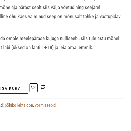
õne aja pärast sealt siis välja võetud ning seejärel
lline õhu käes valminud seep on mõnusalt tahke ja vastupidav
lida omale meelepärase kujuga nulliseebi, siis tule astu mõnel
t läbi (uksed on lahti 14-18) ja leia oma lemmik.
LISA KORVI
ad:
põhikollektsioon
,
vormiseebid