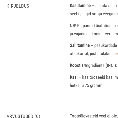
Kasutamine
– niisuta seep 
KIRJELDUS
seebi jäägid sooja veega ma
NB! Ka parim käsitööseep on
ja vajadusel konsulteeri ars
Säilitamine
– pesukordade va
otsakorral, pista tükike
see
Koostis
/Ingredients (INCI
Kaal
– käsitööseebi kaal mu
hetkel u 75 grammi.
Tooteülevaateid veel ei ole.
ARVUSTUSED (0)