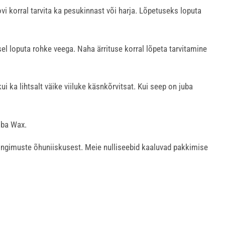
vi korral tarvita ka pesukinnast või harja. Lõpetuseks loputa
el loputa rohke veega. Naha ärrituse korral lõpeta tarvitamine
i ka lihtsalt väike viiluke käsnkõrvitsat. Kui seep on juba
lba Wax.
tingimuste õhuniiskusest. Meie nulliseebid kaaluvad pakkimise