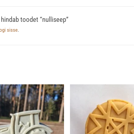
 hindab toodet “nulliseep”
logi sisse
.