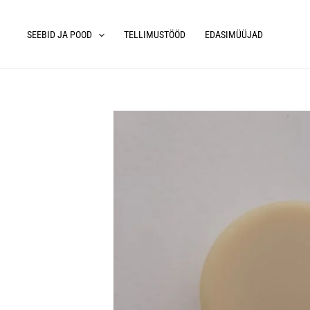
Skip
to
SEEBID JA POOD
TELLIMUSTÖÖD
EDASIMÜÜJAD
content