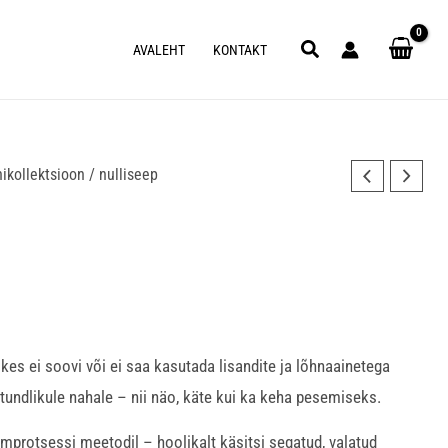
Search
AVALEHT
KONTAKT
ikollektsioon
/ nulliseep
 kes ei soovi või ei saa kasutada lisandite ja lõhnaainetega
 tundlikule nahale – nii näo, käte kui ka keha pesemiseks.
mprotsessi meetodil – hoolikalt käsitsi segatud, valatud