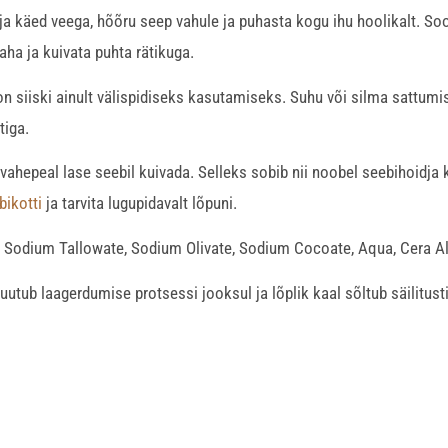
ja käed veega, hõõru seep vahule ja puhasta kogu ihu hoolikalt. Soo
ha ja kuivata puhta rätikuga.
 siiski ainult välispidiseks kasutamiseks. Suhu või silma sattumis
tiga.
hepeal lase seebil kuivada. Selleks sobib nii noobel seebihoidja ku
bikotti
ja tarvita lugupidavalt lõpuni.
): Sodium Tallowate, Sodium Olivate, Sodium Cocoate, Aqua, Cera A
utub laagerdumise protsessi jooksul ja lõplik kaal sõltub säilitus