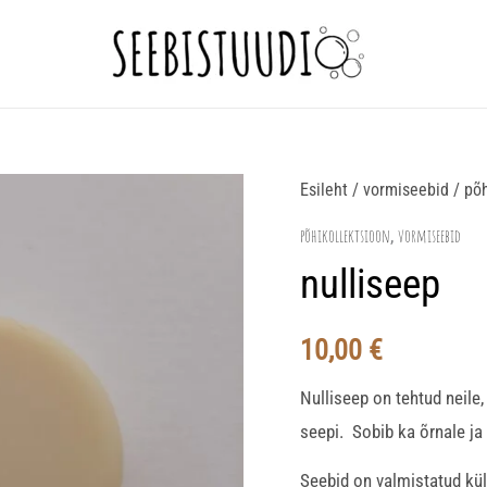
nulliseep
Esileht
/
vormiseebid
/
põh
kogus
põhikollektsioon
vormiseebid
,
nulliseep
10,00
€
Nulliseep on tehtud neile,
seepi. Sobib ka õrnale ja
Seebid on valmistatud kül