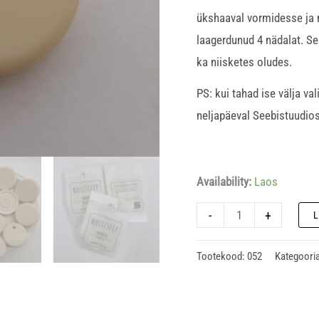
ükshaaval vormidesse ja m
laagerdunud 4 nädalat. Se
ka niisketes oludes.
PS: kui tahad ise välja va
neljapäeval Seebistuudios
Availability:
Laos
-
+
Tootekood:
052
Kategoori