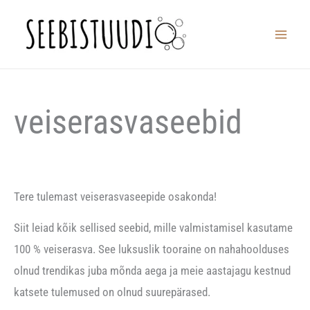
Skip
to
content
veiserasvaseebid
Tere tulemast veiserasvaseepide osakonda!
Siit leiad kõik sellised seebid, mille valmistamisel kasutame
100 % veiserasva. See luksuslik tooraine on nahahoolduses
olnud trendikas juba mõnda aega ja meie aastajagu kestnud
katsete tulemused on olnud suurepärased.