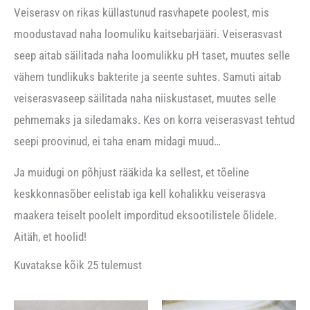
Veiserasv on rikas küllastunud rasvhapete poolest, mis
moodustavad naha loomuliku kaitsebarjääri. Veiserasvast
seep aitab säilitada naha loomulikku pH taset, muutes selle
vähem tundlikuks bakterite ja seente suhtes. Samuti aitab
veiserasvaseep säilitada naha niiskustaset, muutes selle
pehmemaks ja siledamaks. Kes on korra veiserasvast tehtud
seepi proovinud, ei taha enam midagi muud…
Ja muidugi on põhjust rääkida ka sellest, et tõeline
keskkonnasõber eelistab iga kell kohalikku veiserasva
maakera teiselt poolelt imporditud eksootilistele õlidele.
Aitäh, et hoolid!
Kuvatakse kõik 25 tulemust