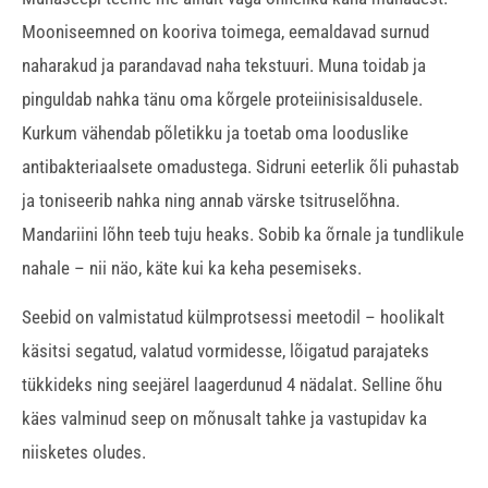
Mooniseemned on kooriva toimega, eemaldavad surnud
naharakud ja parandavad naha tekstuuri. Muna toidab ja
pinguldab nahka tänu oma kõrgele proteiinisisaldusele.
Kurkum vähendab põletikku ja toetab oma looduslike
antibakteriaalsete omadustega. Sidruni eeterlik õli puhastab
ja toniseerib nahka ning annab värske tsitruselõhna.
Mandariini lõhn teeb tuju heaks. Sobib ka õrnale ja tundlikule
nahale – nii näo, käte kui ka keha pesemiseks.
Seebid on valmistatud külmprotsessi meetodil – hoolikalt
käsitsi segatud, valatud vormidesse, lõigatud parajateks
tükkideks ning seejärel laagerdunud 4 nädalat. Selline õhu
käes valminud seep on mõnusalt tahke ja vastupidav ka
niisketes oludes.