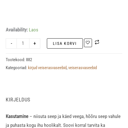
Availability:
Laos
-
+
LISA KORVI
Tootekood:
882
Kategooriad:
kirjud veiserasvaseebid
,
veiserasvaseebid
KIRJELDUS
Kasutamine
– niisuta seep ja käed veega, hõõru seep vahule
ja puhasta kogu ihu hoolikalt. Soovi korral tarvita ka