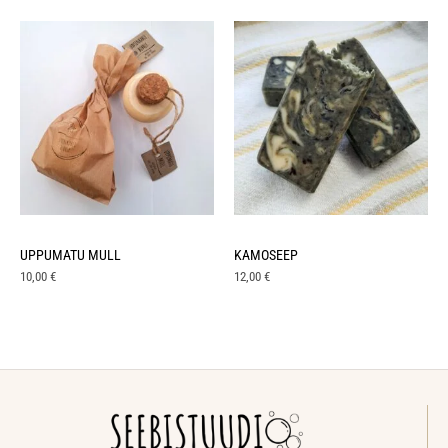
UPPUMATU MULL
KAMOSEEP
10,00
€
12,00
€