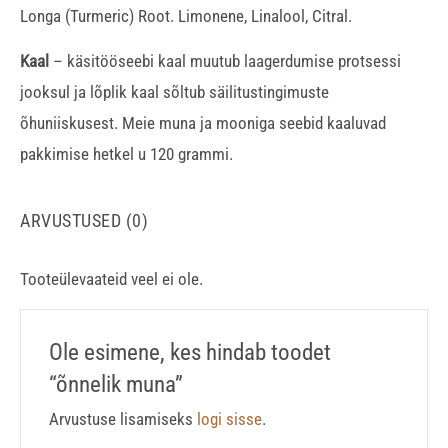
Longa (Turmeric) Root. Limonene, Linalool, Citral.
Kaal
– käsitööseebi kaal muutub laagerdumise protsessi
jooksul ja lõplik kaal sõltub säilitustingimuste
õhuniiskusest. Meie muna ja mooniga seebid kaaluvad
pakkimise hetkel u 120 grammi.
ARVUSTUSED (0)
Tooteülevaateid veel ei ole.
Ole esimene, kes hindab toodet
“õnnelik muna”
Arvustuse lisamiseks
logi sisse
.