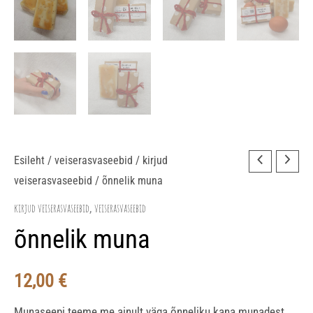
õnnelik
Esileht
/
veiserasvaseebid
/
kirjud
veiserasvaseebid
/ õnnelik muna
muna
kogus
kirjud veiserasvaseebid
veiserasvaseebid
,
õnnelik muna
12,00
€
Munaseepi teeme me ainult väga õnneliku kana munadest.