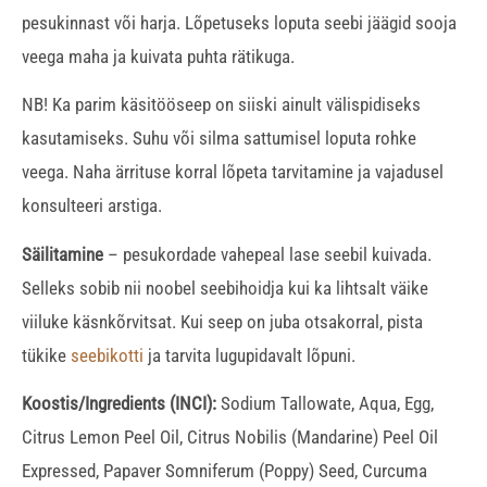
pesukinnast või harja. Lõpetuseks loputa seebi jäägid sooja
veega maha ja kuivata puhta rätikuga.
NB! Ka parim käsitööseep on siiski ainult välispidiseks
kasutamiseks. Suhu või silma sattumisel loputa rohke
veega. Naha ärrituse korral lõpeta tarvitamine ja vajadusel
konsulteeri arstiga.
Säilitamine
– pesukordade vahepeal lase seebil kuivada.
Selleks sobib nii noobel seebihoidja kui ka lihtsalt väike
viiluke käsnkõrvitsat. Kui seep on juba otsakorral, pista
tükike
seebikotti
ja tarvita lugupidavalt lõpuni.
Koostis/Ingredients (INCI):
Sodium Tallowate, Aqua, Egg,
Citrus Lemon Peel Oil, Citrus Nobilis (Mandarine) Peel Oil
Expressed, Papaver Somniferum (Poppy) Seed, Curcuma