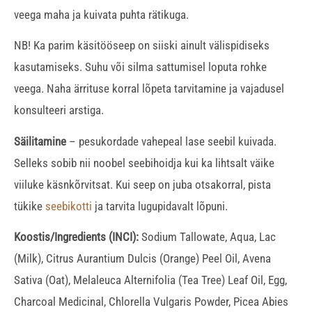
veega maha ja kuivata puhta rätikuga.
NB! Ka parim käsitööseep on siiski ainult välispidiseks
kasutamiseks. Suhu või silma sattumisel loputa rohke
veega. Naha ärrituse korral lõpeta tarvitamine ja vajadusel
konsulteeri arstiga.
Säilitamine
– pesukordade vahepeal lase seebil kuivada.
Selleks sobib nii noobel seebihoidja kui ka lihtsalt väike
viiluke käsnkõrvitsat. Kui seep on juba otsakorral, pista
tükike
seebikotti
ja tarvita lugupidavalt lõpuni.
Koostis/Ingredients (INCI):
Sodium Tallowate, Aqua, Lac
(Milk), Citrus Aurantium Dulcis (Orange) Peel Oil, Avena
Sativa (Oat), Melaleuca Alternifolia (Tea Tree) Leaf Oil, Egg,
Charcoal Medicinal, Chlorella Vulgaris Powder, Picea Abies