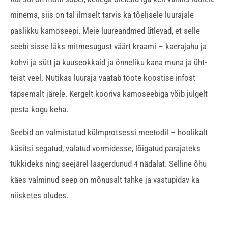
minema, siis on tal ilmselt tarvis ka tõelisele luurajale
paslikku kamoseepi. Meie luureandmed ütlevad, et selle
seebi sisse läks mitmesugust väärt kraami – kaerajahu ja
kohvi ja sütt ja kuuseokkaid ja õnneliku kana muna ja üht-
teist veel. Nutikas luuraja vaatab toote koostise infost
täpsemalt järele. Kergelt kooriva kamoseebiga võib julgelt
pesta kogu keha.
Seebid on valmistatud külmprotsessi meetodil – hoolikalt
käsitsi segatud, valatud vormidesse, lõigatud parajateks
tükkideks ning seejärel laagerdunud 4 nädalat. Selline õhu
käes valminud seep on mõnusalt tahke ja vastupidav ka
niisketes oludes.