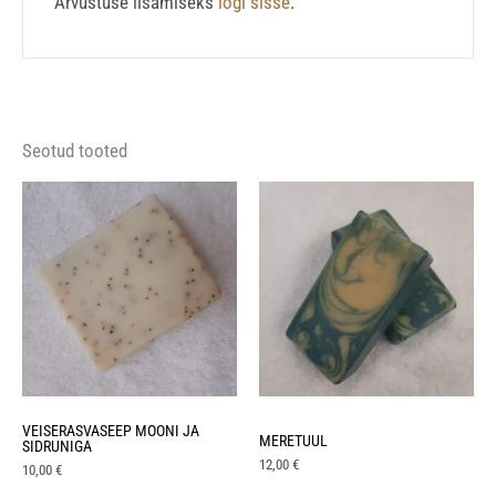
Arvustuse lisamiseks
logi sisse
.
Seotud tooted
VEISERASVASEEP MOONI JA
MERETUUL
SIDRUNIGA
12,00
€
10,00
€