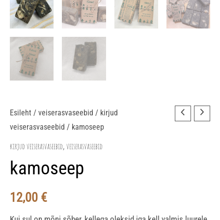
kamoseep
Esileht
/
veiserasvaseebid
/
kirjud
veiserasvaseebid
/ kamoseep
kogus
kirjud veiserasvaseebid
veiserasvaseebid
,
kamoseep
12,00
€
Kui sul on mõni sõber, kellega oleksid iga kell valmis luurele