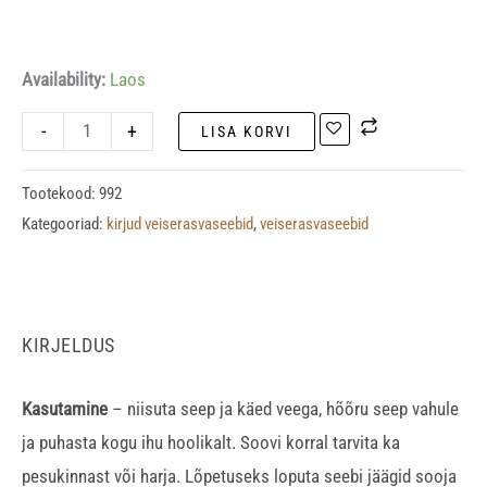
Availability:
Laos
-
+
LISA KORVI
Tootekood:
992
Kategooriad:
kirjud veiserasvaseebid
,
veiserasvaseebid
KIRJELDUS
Kasutamine
– niisuta seep ja käed veega, hõõru seep vahule
ja puhasta kogu ihu hoolikalt. Soovi korral tarvita ka
pesukinnast või harja. Lõpetuseks loputa seebi jäägid sooja