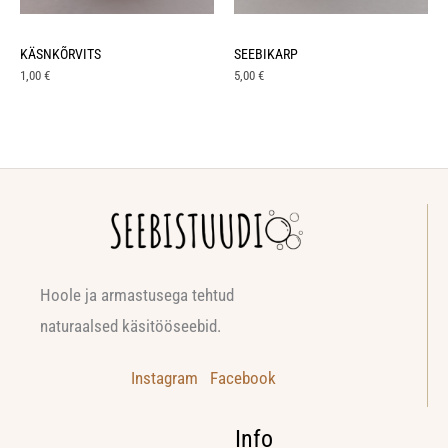
KÄSNKÕRVITS
SEEBIKARP
1,00
€
5,00
€
Hoole ja armastusega tehtud
naturaalsed käsitööseebid.
Instagram
Facebook
Info