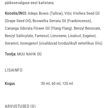
päikesevalguse eest kaitstuna.
Koostis/INCI:
Adeps Bowis (Tallow), Vitis Vinifera Seed Oil
(Grape Seed Oil), Boswellia Serrata Oil (Frankincense),
Cananga Odorata Flower Oil (Ylang-Ylang). Benzyl Benzoate,
Benzyl Salitcylate, Farnesol, Limonene, Linalool, Eugenol,
Geraniol, Isoeugenol (sisalduvad looduslikult eeterlikus õlis).
Tootja:
MUU NAHK OÜ
LISAINFO
Kogus
30 ml, 60 ml, 120 ml
ARVUSTUSED (0)