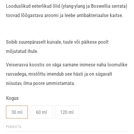
Looduslikud eeterlikud õlid (ylang-ylang ja Boswellia serrata)
toovad lõõgastava aroomi ja leebe antibakteriaalse kaitse.
Sobib suurepäraselt kuivale, tuule või päikese poolt
mõjutatud ihule.
Veiserasva koostis on väga sarnane inimese naha loomulike
rasvadega, mistõttu imendub see hästi ja on sügavalt
niisutav, ilma poore ummistamata.
Kogus
30 ml
60 ml
120 ml
PUHASTA