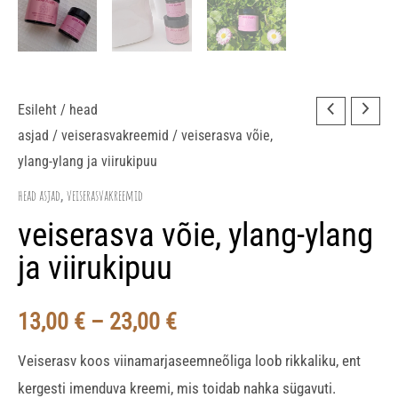
veiserasva
Esileht
/
head
Hinnavahemik:
asjad
/
veiserasvakreemid
/ veiserasva võie,
võie,
13,00 €
ylang-ylang ja viirukipuu
ylang-
ylang
head asjad
veiserasvakreemid
kuni
,
ja
veiserasva võie, ylang-ylang
23,00 €
viirukipuu
ja viirukipuu
kogus
13,00
€
–
23,00
€
Veiserasv koos viinamarjaseemneõliga loob rikkaliku, ent
kergesti imenduva kreemi, mis toidab nahka sügavuti.