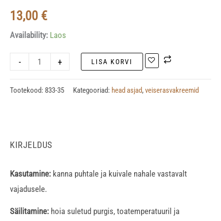
13,00
€
Availability:
Laos
-
+
LISA KORVI
Tootekood:
833-35
Kategooriad:
head asjad
,
veiserasvakreemid
KIRJELDUS
Kasutamine:
kanna puhtale ja kuivale nahale vastavalt
vajadusele.
Säilitamine:
hoia suletud purgis, toatemperatuuril ja