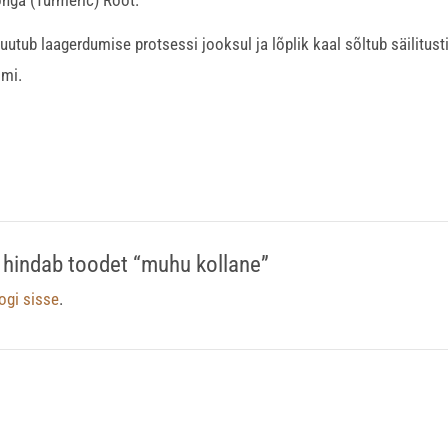
utub laagerdumise protsessi jooksul ja lõplik kaal sõltub säilitu
mmi.
 hindab toodet “muhu kollane”
logi sisse
.