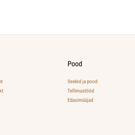
Pood
ht
Seebid ja pood
kt
Tellimustööd
Edasimüüjad