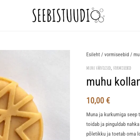
muhu
Esileht
/
vormiseebid
/
muh
kollane
muhu värvilised
vormiseebid
,
kogus
muhu kolla
10,00
€
Muna ja kurkumiga seep to
toidab ja pinguldab nahk
põletikku ja toetab oma l