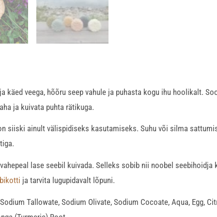
ja käed veega, hõõru seep vahule ja puhasta kogu ihu hoolikalt. Soo
ha ja kuivata puhta rätikuga.
 siiski ainult välispidiseks kasutamiseks. Suhu või silma sattumis
tiga.
hepeal lase seebil kuivada. Selleks sobib nii noobel seebihoidja ku
bikotti
ja tarvita lugupidavalt lõpuni.
: Sodium Tallowate, Sodium Olivate, Sodium Cocoate, Aqua, Egg, Cit
nga (Turmeric) Root.