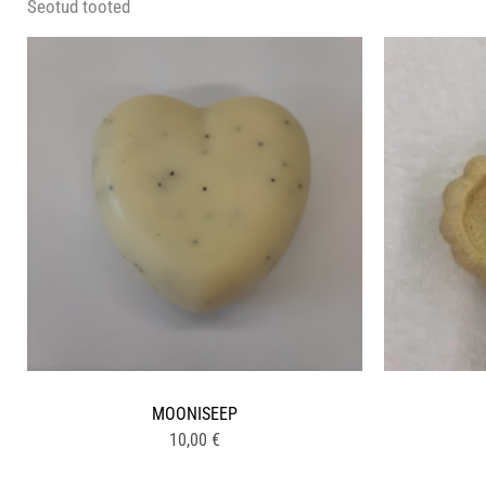
Seotud tooted
MOONISEEP
10,00
€