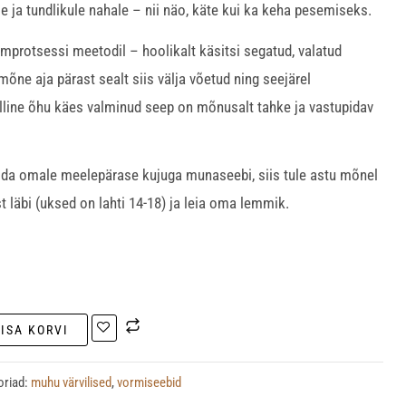
e ja tundlikule nahale – nii näo, käte kui ka keha pesemiseks.
mprotsessi meetodil – hoolikalt käsitsi segatud, valatud
õne aja pärast sealt siis välja võetud ning seejärel
lline õhu käes valminud seep on mõnusalt tahke ja vastupidav
alida omale meelepärase kujuga munaseebi, siis tule astu mõnel
t läbi (uksed on lahti 14-18) ja leia oma lemmik.
LISA KORVI
oriad:
muhu värvilised
,
vormiseebid