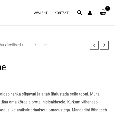
Search
AVALEHT
KONTAKT
u värvilised
/ muhu kollane
ne
idab nahka sügavuti ja aitab ühtlustada selle tooni. Muna
a tänu oma kõrgele proteiinisisaldusele. Kurkum vähendab
ooduslike antibakteriaalsete omadustega. Mandariini lõhn teeb