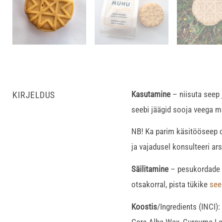
Kasutamine
– niisuta seep 
KIRJELDUS
seebi jäägid sooja veega ma
NB! Ka parim käsitööseep on
ja vajadusel konsulteeri ars
Säilitamine
– pesukordade va
otsakorral, pista tükike
see
Koostis
/Ingredients (INCI)
Cera Alba Wax, Curcuma Lo