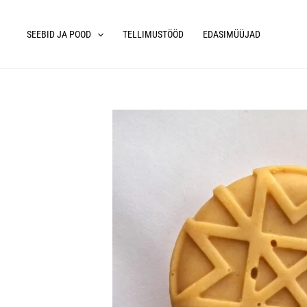
Skip
to
SEEBID JA POOD
TELLIMUSTÖÖD
EDASIMÜÜJAD
content