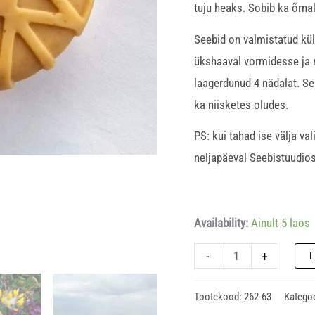
tuju heaks. Sobib ka õrnal
Seebid on valmistatud kül
ükshaaval vormidesse ja m
laagerdunud 4 nädalat. Se
ka niisketes oludes.
PS: kui tahad ise välja v
neljapäeval Seebistuudios
Availability:
Ainult 5 laos
-
+
Tootekood:
262-63
Katego