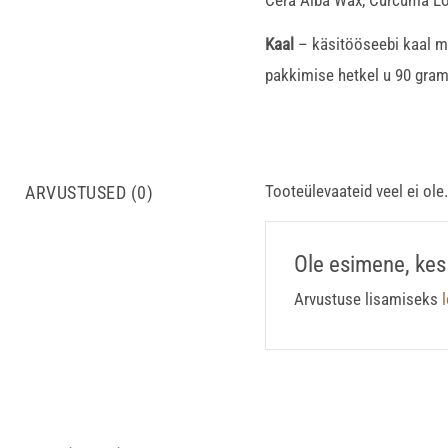
Kaal
– käsitööseebi kaal mu
pakkimise hetkel u 90 gra
Tooteülevaateid veel ei ole.
ARVUSTUSED (0)
Ole esimene, kes
Arvustuse lisamiseks