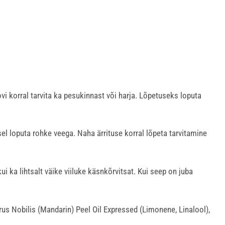
vi korral tarvita ka pesukinnast või harja. Lõpetuseks loputa
el loputa rohke veega. Naha ärrituse korral lõpeta tarvitamine
i ka lihtsalt väike viiluke käsnkõrvitsat. Kui seep on juba
rus Nobilis (Mandarin) Peel Oil Expressed (Limonene, Linalool),