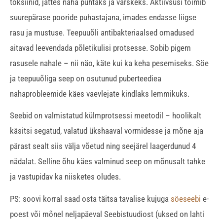
toksiinid, jättes naha puhtaks ja värskeks. Aktiivsüsi toimib
suurepärase pooride puhastajana, imades endasse liigse
rasu ja mustuse. Teepuuõli antibakteriaalsed omadused
aitavad leevendada põletikulisi protsesse. Sobib pigem
rasusele nahale – nii näo, käte kui ka keha pesemiseks. Söe
ja teepuuõliga seep on osutunud puberteediea
nahaprobleemide käes vaevlejate kindlaks lemmikuks.
Seebid on valmistatud külmprotsessi meetodil – hoolikalt
käsitsi segatud, valatud ükshaaval vormidesse ja mõne aja
pärast sealt siis välja võetud ning seejärel laagerdunud 4
nädalat. Selline õhu käes valminud seep on mõnusalt tahke
ja vastupidav ka niisketes oludes.
PS: soovi korral saad osta täitsa tavalise kujuga
söeseebi
e-
poest või mõnel neljapäeval Seebistuudiost (uksed on lahti