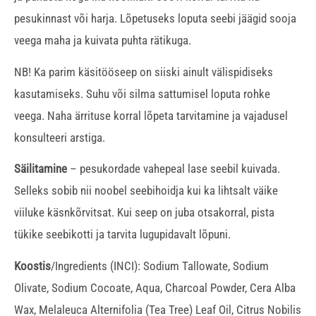
pesukinnast või harja. Lõpetuseks loputa seebi jäägid sooja
veega maha ja kuivata puhta rätikuga.
NB! Ka parim käsitööseep on siiski ainult välispidiseks
kasutamiseks. Suhu või silma sattumisel loputa rohke
veega. Naha ärrituse korral lõpeta tarvitamine ja vajadusel
konsulteeri arstiga.
Säilitamine
– pesukordade vahepeal lase seebil kuivada.
Selleks sobib nii noobel seebihoidja kui ka lihtsalt väike
viiluke käsnkõrvitsat. Kui seep on juba otsakorral, pista
tükike seebikotti ja tarvita lugupidavalt lõpuni.
Koostis
/Ingredients (INCI): Sodium Tallowate, Sodium
Olivate, Sodium Cocoate, Aqua, Charcoal Powder, Cera Alba
Wax, Melaleuca Alternifolia (Tea Tree) Leaf Oil, Citrus Nobilis