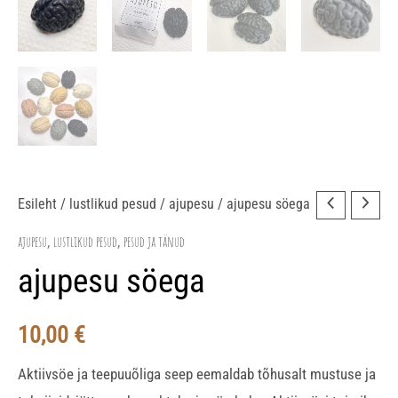
ajupesu
Esileht
/
lustlikud pesud
/
ajupesu
/ ajupesu söega
söega
ajupesu
lustlikud pesud
pesud ja tänud
,
,
kogus
ajupesu söega
10,00
€
Aktiivsöe ja teepuuõliga seep eemaldab tõhusalt mustuse ja