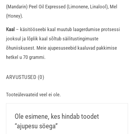
(Mandarin) Peel Oil Expressed (Limonene, Linalool), Mel
(Honey).
Kaal
– käsitööseebi kaal muutub laagerdumise protsessi
jooksul ja lõplik kaal sõltub säilitustingimuste
õhuniiskusest. Meie ajupesuseebid kaaluvad pakkimise
hetkel u 70 grammi.
ARVUSTUSED (0)
Tooteülevaateid veel ei ole.
Ole esimene, kes hindab toodet
“ajupesu söega”