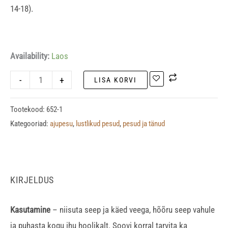
14-18).
Availability:
Laos
-
+
LISA KORVI
Tootekood:
652-1
Kategooriad:
ajupesu
,
lustlikud pesud
,
pesud ja tänud
KIRJELDUS
Kasutamine
– niisuta seep ja käed veega, hõõru seep vahule
ja puhasta kogu ihu hoolikalt. Soovi korral tarvita ka