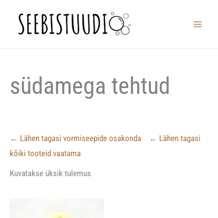
Skip
to
content
südamega tehtud
← Lähen tagasi vormiseepide osakonda
← Lähen tagasi
kõiki tooteid vaatama
Kuvatakse üksik tulemus