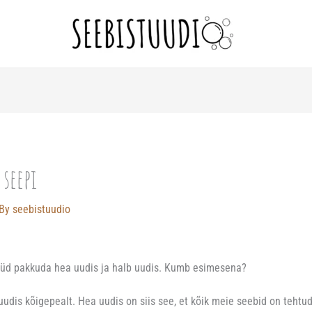
 seepi
 By
seebistuudio
üüd pakkuda hea uudis ja halb uudis. Kumb esimesena?
uudis kõigepealt. Hea uudis on siis see, et kõik meie seebid on tehtu