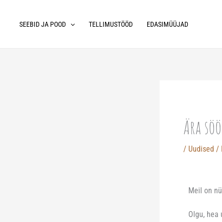
Skip
to
SEEBID JA POOD
TELLIMUSTÖÖD
EDASIMÜÜJAD
content
Ära söö
/
Uudised
/
Meil on n
Olgu, hea 