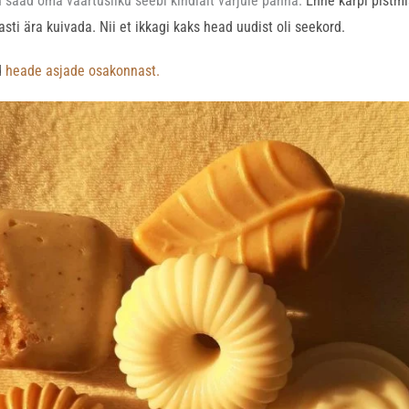
u saad oma väärtusliku seebi kindlalt varjule panna.
Enne karpi pistmis
asti ära kuivada. Nii et ikkagi kaks head uudist oli seekord.
d
heade asjade osakonnast.