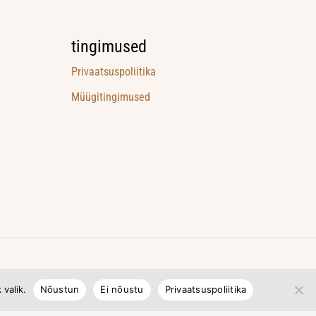
tingimused
Privaatsuspoliitika
Müügitingimused
valik.
Nõustun
Ei nõustu
Privaatsuspoliitika