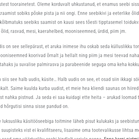
test toorainetest. Oleme korduvalt uhkustanud, et enamus seebi sis
raamist sobiks põske pista ja nii ongi. Enne seebikivi ja eeterlike õli
kõlbmatuks seebiks saamist on kausi sees tõesti tipptasemel toidukv
 õlid, rasvad, mesi, kaerahelbed, mooniseemned, ürdid, piim jm.
is on see sellepärast, et aruka inimese ihu oskab seda külluslikku to
ooniseemned koorivad õrnalt ja hellalt ning piim ja mesi teevad naha 
 tahaks ju suvalise palmirasva ja parabeenide seguga oma keha kokk
 siis see halb uudis, küsite… Halb uudis on see, et osad siin ikkagi s
ukalt. Saime kuulda kurba uudist, et meie hea kliendi saunas on hiired
est nahka pistnud. Ja seda ei saa kuidagi ette heita – arukad loomad 
d hõrgutisi sinna sisse pandud on.
e luksusliku käsitööseebiga toitmine läheb pisut kulukaks ja seebistu
s suupisteks vist ei kvalifitseeru, lisasime oma tootevalikusse lihtsa me