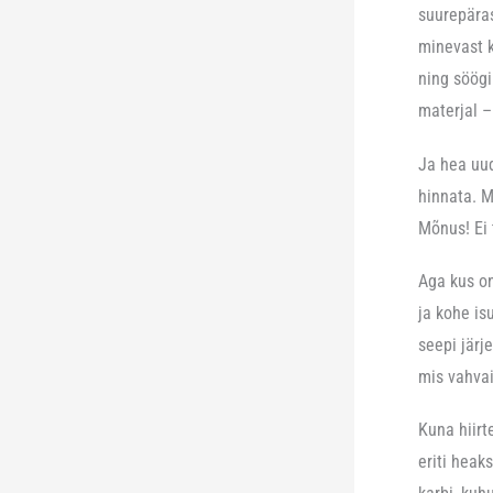
suurepäras
minevast k
ning söögi
materjal –
Ja hea uud
hinnata. M
Mõnus! Ei
Aga kus on
ja kohe is
seepi järj
mis vahvai
Kuna hiirt
eriti heak