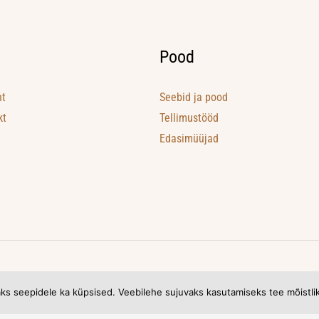
Pood
ht
Seebid ja pood
kt
Tellimustööd
Edasimüüjad
ks seepidele ka küpsised. Veebilehe sujuvaks kasutamiseks tee mõistlik 