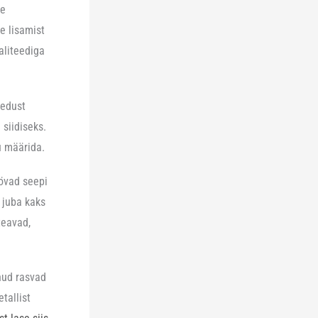
se
de lisamist
aliteediga
redust
siidiseks.
u määrida.
öövad seepi
 juba kaks
teavad,
nud rasvad
tallist