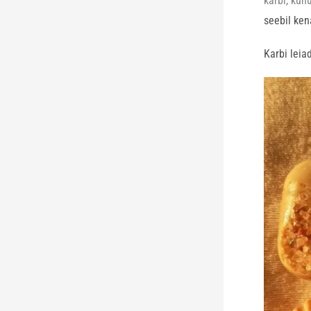
karbi, kuh
seebil ken
Karbi leia